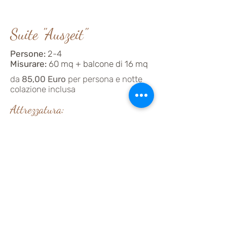
Suite "Auszeit"
Persone:
2-4
Misurare:
60
mq
+ balcone di 16 mq
da
85
,00 Euro
per persona e notte
colazione inclusa
Attrezzatura
:
· Esposto verso sud
· Balcone ampio
· Vista mozzafiato
· Finestre ampie
· Arredamento moderno
· Camera
da letto separata
· Letto a castello
· Divano letto