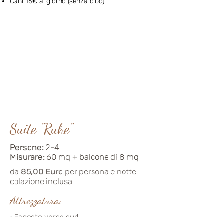
Cani 18€
al giorno (senza cibo)
Suite "Ruhe"
Persone:
2-4
Misurare:
60
mq
+ balcone di 8 mq
da
85,00 Euro
per persona e notte
colazione inclusa
Attrezzatura:
· Esposto verso sud