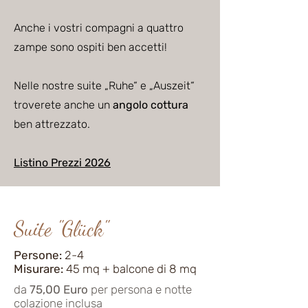
Anche i vostri compagni a quattro
zampe sono ospiti ben accetti!
Nelle nostre suite „Ruhe“ e „Auszeit“
troverete anche un
angolo cottura
ben attrezzato.
Listino Prezzi 2026
Suite "Glück"
Persone:
2-4
Misurare:
45 mq + balcone di 8 mq
da
75
,00 Euro
per persona e notte
colazione inclusa